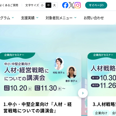
文字サイズ
小
中
大
よくあるご質問
マイページ
ログラム
支援実績
対象者別メニュー
お問い合わせ
1.中小・中堅企業向け『人材・経
3.人材戦
営戦略についての講演会』
企業向け
会