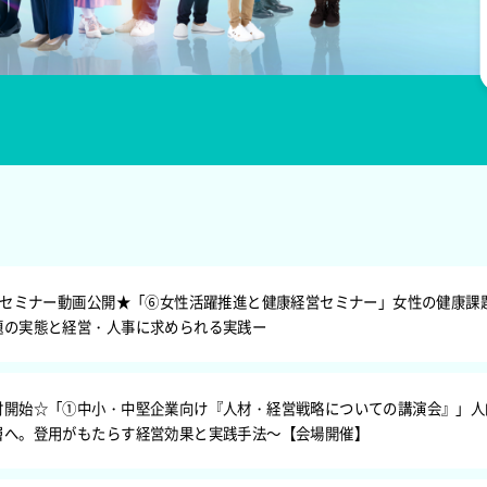
女性従業員向け
オンライン
く見る
詳しく見る
2日セミナー動画公開★「⑥女性活躍推進と健康経営セミナー」女性の健康課
題の実態と経営・人事に求められる実践ー
付開始☆「①中小・中堅企業向け『人材・経営戦略についての講演会』」人
層へ。登用がもたらす経営効果と実践手法～【会場開催】