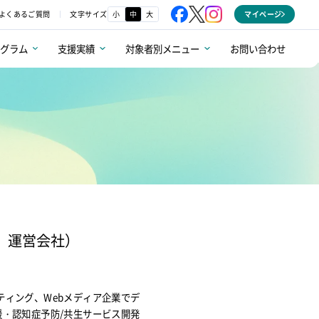
文字サイズ
小
中
大
よくあるご質問
マイページ
ログラム
支援実績
対象者別メニュー
お問い合わせ
ス』運営会社）
ティング、Webメディア企業でデ
援・認知症予防/共生サービス開発