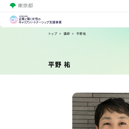
トップ
講師
平野 祐
平野 祐