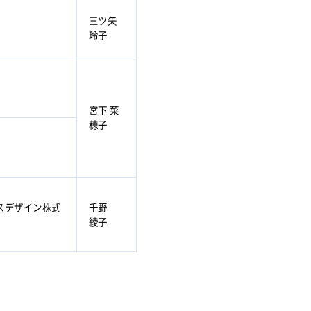
三ツ矢
玲子
宮下 菜
穂子
スデザイン株式
千野
綾子