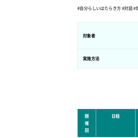
#自分らしいはたらき方 #対話 
対象者
実施方法
開
日程
催
回